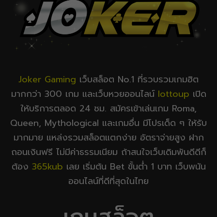
Joker Gaming
เว็บสล็อต No.1 ที่รวบรวมเกมฮิต
มากกว่า 300 เกม และเว็บหวยออนไลน์
lottoup
เปิด
ให้บริการตลอด 24 ชม. สมัครเข้าเล่นเกม Roma,
Queen, Mythological และเกมอื่น มีโปรเด็ด ๆ ให้รับ
มากมาย แหล่งรวมสล็อตแตกง่าย อัตราจ่ายสูง ฝาก
ถอนเงินฟรี ไม่มีค่าธรรมเนียม ถ้าสนใจเว็บเดิมพันดีดีก็
ต้อง
365kub
เลย เริ่มต้น Bet ขั้นต่ำ 1 บาท เว็บพนัน
ออนไลน์ที่ดีที่สุดในไทย
เกมสล็อต