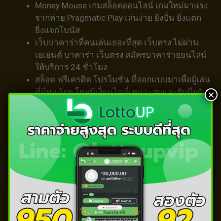
Money Mouse เกมสล็อตออนไลน์ เกมใหม่มาแรง
จากค่าย Pragmatic Play เล่นง่าย ยิ่งปั่น ยิ่งแตก
ยิ่งแจกโบนัส
เว็บบาคาร่าที่คนเล่นเยอะที่สุด เว็บตรง ไม่ผ่าน
เอเย่นต์ บาคาร่า เว็บตรง สมัครบาคาร่าออนไลน์
ให้บริการ 24 ชั่วโมง
สล็อต ฟรีเครดิต โปรโมชั่น ที่ออกแบบมาเพื่อผู้เล่น
ที่มีทุนน้อย โดยมีเงื่อนไขที่เหมาะสมและรับมือกับ
×
ทุนที่จำกัดของผู้เล่น