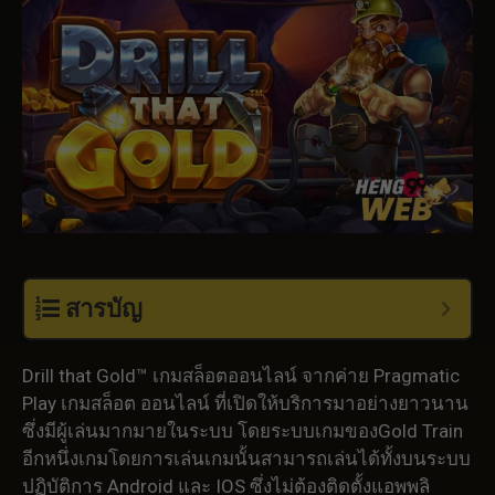
สารบัญ
Drill that Gold™
เกมสล็อตออนไลน์
จากค่าย
Pragmatic
Play
เกมสล็อต ออนไลน์ ที่เปิดให้บริการมาอย่างยาวนาน
ซึ่งมีผู้เล่นมากมายในระบบ โดยระบบเกมของGold Train
อีกหนึ่งเกมโดยการเล่นเกมนั้นสามารถเล่นได้ทั้งบนระบบ
ปฏิบัติการ Android และ IOS ซึ่งไม่ต้องติดตั้งแอพพลิ