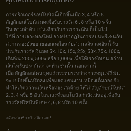
การทริกเกอร์รอบ
โบนัส
นี้เกิดขึ้นเมื่อ 3, 4 หรือ 5
สัญลักษณ์โบนัส กดเพื่อรับรางวัล 6 , 8 หรือ 10
ฟรีส
ปิน
ตามลำดับ เช่นเดียวกับการเจาะเงิน ก็เป็นไป
ได้ที่ การเจาะทองใหม่ อาจปรากฏในการหมุนฟรีเช่นกัน
สว่านทองยังขยายออกเหมือนกับสว่านเงิน แต่อันนี้ รับ
ประกันรางวัลเงินสด 5x, 10x, 15x, 25x, 50x, 75x, 100x,
เดิมพัน 200x, 500x หรือ 1,000x เพื่อให้เราชัดเจน สว่าน
เงินไม่รับประกันว่าจะทำเช่นนั้น นอกจากนี้
เมื่อ สัญลักษณ์คนขุดแร่ กระทบระหว่างการหมุนฟรี มัน
จะ เขยิบขึ้นหรือลง เพื่อแสดง คนงานเหมืองเต็มกอง จึง
ทำให้เกิดสว่านเงินหรือทอง สุดท้าย ให้ได้สัญลักษณ์โบนัส
2, 3, 4 หรือ 5 อันในขณะที่รอบโบนัสกำลังเล่นอยู่เพื่อรับ
รางวัลฟรีสปินพิเศษ 4, 6, 8 หรือ 10 ครั้ง
สมัครสมาชิก ฟรี! สมัครเลย !