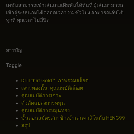
เคชั่นสามารถเข้าเล่น
เกมเดิมพัน
ได้ทันที ผู้เล่นสามารถ
เข้าสู่ระบบเกมได้ตลอดเวลา 24 ชั่วโมง สามารถเล่นได้
ทุกที่ ทุกเวลาไม่มีปิด
สารบัญ
Toggle
Drill that Gold™ ภาพรวมสล็อต
เจาะทองนั้น: คุณสมบัติสล็อต
คุณสมบัติการเจาะ
ตัวดัดแปลงการหมุน
คุณสมบัติการหมุนทอง
ขั้นตอนสมัครสมาชิกเข้าเล่นคาสิโนกับ HENG99
สรุป