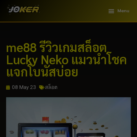
me88 รีวิวเกมสล็อต
Lucky Neko แมวนำโชค
แจกโบนัสบ่อย
08 May 23
สล็อต