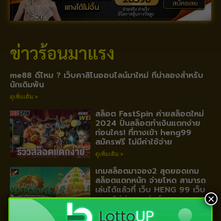
ข่าวร้อนมาแรง
me88 ดีไหม ? เว็บคาสิโนออนไลน์มาใหม่ ที่น่าลองสำหรับ
นักเดิมพัน
ดูเพิ่มเติม »
สล็อต FastSpin ค่ายสล็อตใหม่
2024 ปั่นสล็อตทำเงินแตกง่าย
ก่อนใคร! ที่ทางเข้า heng99
สมัครฟรี ไม่มีค่าใช้จ่าย
ดูเพิ่มเติม »
เกมสล็อตมาจอง2 สุดยอดเกม
สล็อตแตกหนัก จ่ายโหด สามารถ
เล่นได้แล้วที่ เว็บ HENG 99 เว็บ
×
ตรง ไม่ผ่านเอเย่นต์
ดูเพิ่มเติม »