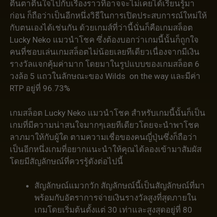
ตื่นตาตื่นใจไปกับเรื่องราวที่อาจจะไม่เคยได้เรียนรู้มา
ก่อน ก็ถือว่าเป็นอีกหนึ่งวิธีในการเปิดประสบการณ์ใหม่ให้
กับตนเองได้เช่นกัน ด้วยเกมส์ที่ว่านี้นั่นก็คือเกมสล็อต
Lucky Neko แมวนำโชค ซึ่งต้องบอกว่าเกมนี้นั้นก็ถูกใจ
คนที่ชอบเล่นเกมสล็อตไม่น้อยเลยทีเดียวเนื่องจากมีเงิน
รางวัลแจกคุ้มค่ามาก โดยมาในรูปแบบของเกมสล็อต 6
วงล้อ 5 แถวในลักษณะของ Wilds on the way และมีค่า
RTP อยู่ที่ 96.73%
เกมสล็อต Lucky Neko แมวนำโชค สำหรับเกมนี้นั้นก็เป็น
เกมที่มีความน่าสนใจมากๆเลยทีเดียวโดยจะนำพาโชค
ลาภมาให้กับผู้ใด ตามความเชื่อของคนญี่ปุ่นซึ่งก็ถือว่า
เป็นอีกหนึ่งเกมที่อยากแนะนำให้คุณได้ลองเข้ามาสัมผัส
โดยมีสัญลักษณ์ที่ควรรู้ดังต่อไปนี้
สัญลักษณ์แมวกวัก สัญลักษณ์นี้เป็นสัญลักษณ์ที่มา
พร้อมกับอัตราการจ่ายเงินรางวัลสูงที่สุดภายใน
เกมโดยเริ่มต้นตั้งแต่ 30 เท่าและสูงสุดอยู่ที่ 80