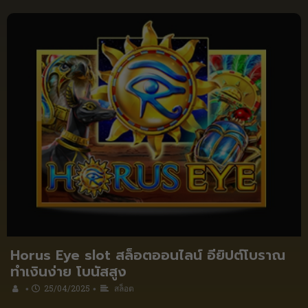
Horus Eye slot สล็อตออนไลน์ อียิปต์โบราณ
ทำเงินง่าย โบนัสสูง
25/04/2025
สล็อต
•
•