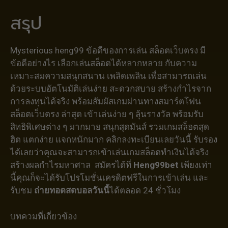
สรุป
Mysterious
heng99
ข้อดีของการเล่น สล็อตเว็บตรง มี
ข้อดีอย่างไร เลือก
เล่นสล็อต
ได้หลากหลาย กับความ
เหมาะสมความสนุกสนาน เพลิดเพลิน เพื่อสามารถเล่น
ด้วยระบบอัตโนมัติเล่นง่าย สะดวกสบาย สร้างกำไรจาก
การลงทุนได้จริง พร้อมสัมผัสเกมผ่านทางสมาร์ตโฟน
สล็อตเว็บตรง ล่าสุด เข้าเล่นง่าย ๆ ลุ้นรางวัล พร้อมรับ
สิทธิพิเศษต่าง ๆ มากมาย สนุกสุดมันส์ รวมเกมสล็อตสุด
ฮิต แตกง่าย แจกหนักมาก คลิกลงทะเบียนเลยวันนี้ รับรอง
ได้เลยว่าคุณจะสามารถเข้าเล่นเกมสล็อตทำเงินได้จริง
สร้างผลกำไรมหาศาล สมัครได้ที่
Heng99bet
เ
พียงเท่า
นี้คุณก็จะได้รับโปรโมชั่น
เครดิตฟรี
ในการเข้าเล่น และ
รับชม
ถ่ายทอดสดบอลวันนี้
ได้ตลอด 24 ชั่วโมง
บทควมที่เกี่ยวข้อง