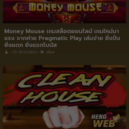
Money Mouse เกมสล็อตออนไลน์ เกมใหม่มา
แรง จากค่าย Pragmatic Play เล่นง่าย ยิ่งปั่น
ยิ่งแตก ยิ่งแจกโบนัส
29/11/2023
สล็อต
•
•