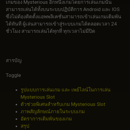
เกมของ Mysterious อีกหนึ่งเกมโดยการเล่นเกมนั้น
สามารถเล่นได้ทั้งบนระบบปฏิบัติการ Android และ IOS
ซึ่งไม่ต้องติดตั้งแอพพลิเคชั่นสามารถเข้าเล่น
เกมเดิมพัน
ได้ทันที ผู้เล่นสามารถเข้าสู่ระบบเกมได้ตลอดเวลา 24
ชั่วโมง สามารถเล่นได้ทุกที่ ทุกเวลาไม่มีปิด
สารบัญ
Toggle
รูปแบบการเล่นเกม และ เพย์ไลน์ในการเล่น
Mysterious Slot
ตัวช่วยพิเศษสำหรับเกม Mysterious Slot
ภาพสัญลักษณ์ภายในระบบเกม
อัตราการเดิมพันของเกม
สรุป