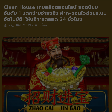
Clean House เกมสล็อตออนไลน์ ยอดนิยม
อันดับ 1 แตกง่ายจ่ายจริง ฝาก-ถอนไวด้วยระบบ
อัตโนมัติ! ให้บริการตลอด 24 ชั่วโมง
10/11/2023
สล็อต
•
•