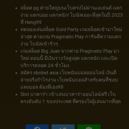
สล็อต pg ค่ายใหญ่บนเว็บตรงไม่ผ่านเอเย่นต์ แตก
ง่าย แตกบ่อย แตกหนัก! โบนัสเยอะที่สุดในปี 2023
ที่ Heng99
ทดลองเล่นสล็อต Gold Party เกมสล็อตเข้ามาใหม่
ล่าสุด ค่ายเกม Pragmatic Play การันตีความแตก
ง่าย โบนัสเข้ารัวๆ
เกมสล็อต Big Juan จากค่าย Pragmatic Play มา
ใหม่ ตอนนี้ มีเงินรางวัลสูงสุด แตกหนัก และเปิด
บริการตลอด 24 ชั่วโมง
สมัคร sbobet asia เว็บพนันบอลออนไลน์ เงินดี
จ่ายจริงกำไรงาม เว็บพนันบอลสำหรับคนที่ชอบ
แทงบอล ต้องที่เฮง99
Slot บาคาร่า เข้าเล่นบาคาร่าออนไลน์ฟรี เว็บ
ตรงอันดับ 1 ของประเทศ ที่ครองใจผู้เล่นมากที่สุด