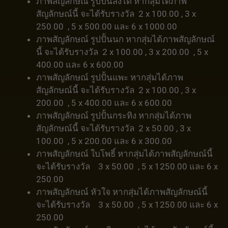
ภาพสัญลักษณ์ รูปปั้นสิงโต หากสุ่มได้ภาพ
สัญลักษณ์นี้ จะได้รับรางวัล 2 x 100.00 , 3 x
250.00 , 5 x 500.00 และ 6 x 1000.00
ภาพสัญลักษณ์ รูปปั้นนก หากสุ่มได้ภาพสัญลักษณ์
นี้ จะได้รับรางวัล 2 x 100.00 , 3 x 200.00 , 5 x
400.00 และ 6 x 600.00
ภาพสัญลักษณ์ รูปปั้นแพะ หากสุ่มได้ภาพ
สัญลักษณ์นี้ จะได้รับรางวัล 2 x 100.00 , 3 x
200.00 , 5 x 400.00 และ 6 x 600.00
ภาพสัญลักษณ์ รูปปั้นกระทิง หากสุ่มได้ภาพ
สัญลักษณ์นี้ จะได้รับรางวัล 2 x 50.00 , 3 x
100.00 , 5 x 200.00 และ 6 x 300.00
ภาพสัญลักษณ์ ใบโพธิ์ หากสุ่มได้ภาพสัญลักษณ์นี้
จะได้รับรางวัล 3 x 50.00 , 5 x 1250.00 และ 6 x
250.00
ภาพสัญลักษณ์ หัวใจ หากสุ่มได้ภาพสัญลักษณ์นี้
จะได้รับรางวัล 3 x 50.00 , 5 x 1250.00 และ 6 x
250.00