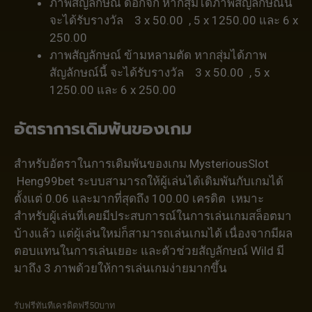
ภาพสัญลักษณ์ ดอกจิก หากสุ่มได้ภาพสัญลักษณ์นี้
จะได้รับรางวัล 3 x 50.00 , 5 x 1250.00 และ 6 x
250.00
ภาพสัญลักษณ์ ข้ามหลามตัด หากสุ่มได้ภาพ
สัญลักษณ์นี้ จะได้รับรางวัล 3 x 50.00 , 5 x
1250.00 และ 6 x 250.00
อัตราการเดิมพันของเกม
สำหรับอัตราในการเดิมพันของเกม MysteriousSlot
Heng99bet
ระบบสามารถให้ผู้เล่นได้เดิมพันกับเกมได้
ตั้งแต่ 0.06 และมากที่สุดถึง 100.00 เครดิต เหมาะ
สำหรับผู้เล่นที่เคยมีประสบการณ์ในการเล่น
เกมสล็อต
มา
บ้างแล้ว แต่ผู้เล่นใหม่ก็สามารถเล่นเกมได้ เนื่องจากมีผล
ตอบแทนในการเล่นเยอะ และตัวช่วยสัญลักษณ์ Wild มี
มาถึง 3 ภาพด้วยให้การเล่นเกมง่ายมากขึ้น
รับฟรีทันทีเครดิตฟรี50บาท