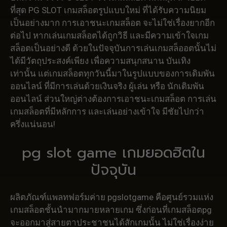
ที่สุด PG SLOT เกมสล็อตรูปแบบใหม่ ที่ได้รับความนิยม
เป็นอย่างมาก การเอาชนะเกมสล็อต จะไม่ใช่เรื่องยากอีก
ต่อไป หากเล่นเกมสล็อตได้ถูกวิธี และมีความเข้าใจเกม
สล็อตเป็นอย่างดี ด้วยในปัจจุบันการเล่น
เกมสล็ออต
นั้นไม่
ได้มีวัตถุประสงค์เพียง เพื่อความสนุกสนาน บันเทิง
เท่านั้น แต่เกมสล็อตทุกวันนี้มาในรูปแบบของการเดิมพัน
ออนไลน์ ที่มีการเล่นด้วยเงินจริง ผู้เล่น หรือ นักเดิมพัน
ออนไลน์ ส่วนใหญ่ต่างต้องการเอาชนะเกมสล็อต การเล่น
เกมสล็อตที่มีหลักการ และเล่นอย่างเข้าใจ มีชัยไปกว่า
ครึ่งแน่นอน!
pg slot game
เกมยอดฮิตใน
ปัจจุบัน
ผลิตภัณฑ์แพลทฟอร์มค่าย pgslotgame คือศูนย์รวมแห่ง
เกมสล็อต
ชั้นนำมากมายหลายเกม ซึ่งก่อนที่เกมสล็อตpg
จะออกมาสู่สายตาประชาชนได้สักเกมนั้น ไม่ใช่เรื่องง่าย