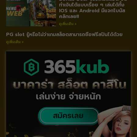
ทำเงินได้แบบเรื่อย ๆ เล่นได้ทั้ง
IOS และ Android มีแจกโบนัส
คลิกเลย!!
ดูเพิ่มเติม »
PG slot รู้หรือไม่ว่าเกมสล็อตสามารถซื้อฟรีสปินได้ด้วย
ดูเพิ่มเติม »