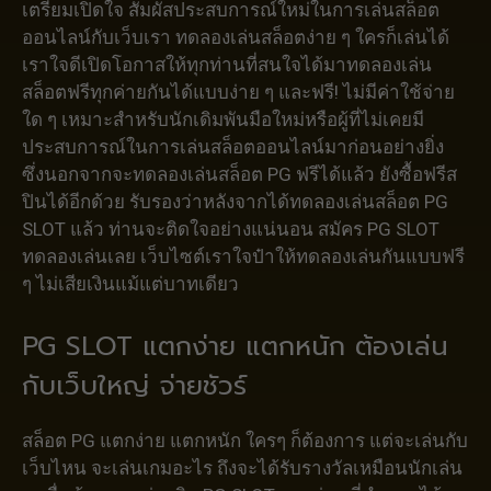
เตรียมเปิดใจ สัมผัสประสบการณ์ใหม่ในการเล่น
สล็อต
ออนไลน์
กับเว็บเรา ทดลองเล่นสล็อตง่าย ๆ ใครก็เล่นได้
เราใจดีเปิดโอกาสให้ทุกท่านที่สนใจได้มาทดลองเล่น
สล็อตฟรีทุกค่ายกันได้แบบง่าย ๆ และฟรี! ไม่มีค่าใช้จ่าย
ใด ๆ เหมาะสำหรับนักเดิมพันมือใหม่หรือผู้ที่ไม่เคยมี
ประสบการณ์ในการเล่นสล็อตออนไลน์มาก่อนอย่างยิ่ง
ซึ่งนอกจากจะทดลองเล่นสล็อต PG ฟรีได้แล้ว ยังซื้อฟรีส
ปินได้อีกด้วย รับรองว่าหลังจากได้ทดลองเล่นสล็อต PG
SLOT แล้ว ท่านจะติดใจอย่างแน่นอน สมัคร PG SLOT
ทดลองเล่นเลย เว็บไซต์เราใจป๋าให้ทดลองเล่นกันแบบฟรี
ๆ ไม่เสียเงินแม้แต่บาทเดียว
PG SLOT แตกง่าย แตกหนัก ต้องเล่น
กับเว็บใหญ่ จ่ายชัวร์
สล็อต PG แตกง่าย แตกหนัก ใครๆ ก็ต้องการ แต่จะเล่นกับ
เว็บไหน จะเล่นเกมอะไร ถึงจะได้รับรางวัลเหมือนนักเล่น