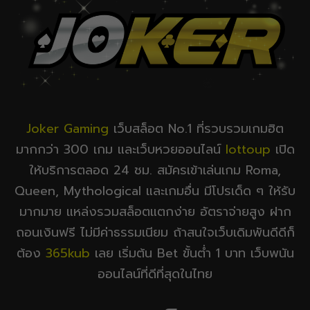
Joker Gaming
เว็บสล็อต No.1 ที่รวบรวมเกมฮิต
มากกว่า 300 เกม และเว็บหวยออนไลน์
lottoup
เปิด
ให้บริการตลอด 24 ชม. สมัครเข้าเล่นเกม Roma,
Queen, Mythological และเกมอื่น มีโปรเด็ด ๆ ให้รับ
มากมาย แหล่งรวมสล็อตแตกง่าย อัตราจ่ายสูง ฝาก
ถอนเงินฟรี ไม่มีค่าธรรมเนียม ถ้าสนใจเว็บเดิมพันดีดีก็
ต้อง
365kub
เลย เริ่มต้น Bet ขั้นต่ำ 1 บาท เว็บพนัน
ออนไลน์ที่ดีที่สุดในไทย