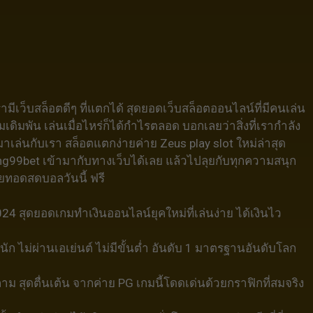
เรามีเว็บสล็อตดีๆ ที่แตกได้ สุดยอดเว็บ
สล็อตออนไลน์
ที่มีคนเล่น
ิมพัน เล่นเมื่อไหร่ก็ได้กำไรตลอด บอกเลยว่าสิ่งที่เรากำลัง
มาเล่นกับเรา สล็อตแตกง่ายค่าย Zeus play slot ใหม่ล่าสุด
ng99bet
เข้ามากับทางเว็บได้เลย แล้วไปลุยกับทุกความสนุก
ายทอดสดบอลวันนี้
ฟรี
4 สุดยอดเกมทำเงินออนไลน์ยุคใหม่ที่เล่นง่าย ได้เงินไว
ก ไม่ผ่านเอเย่นต์ ไม่มีขั้นต่ำ อันดับ 1 มาตรฐานอันดับโลก
ม สุดตื่นเต้น จากค่าย PG เกมนี้โดดเด่นด้วยกราฟิกที่สมจริง