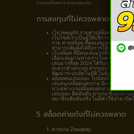
รวมเกมสล็อตค่าย-Zeus play slot
การลงทุนที่ไม่ควรพลาดกับ H
เว็บ Heng99 รวมค่ายสล็อตที่คนเล่นเยอะท
เว็บไซต์เราเป็นผู้ให้บริการ
เว็บตรงสล็
รวม ค่ายสล็อต ที่คนเล่นเยอะที่สุด ได
สามารถสัมผัสได้ถึงการให้บริการจาก
เว็บสล็อต ที่มีคนเล่นมากที่สุด เว็บตร
เลือกเล่นผ่านทางเราเว็บตรงไม่ผ่านเอเ
เล่นมากที่สุด 2024 ได้รับการยอมรับ
สะดวกด้วยระบบ ฝากถอนไม่มีขั้นต่ำ ท
พัฒนาระบบอัตโนมัติ ไม่ต้องทำรายก
สล็อตคนเล่นเยอะ โบนัสสล็อตแตกง่าย
เล่นสนุกสล็อตแตกง่าย มีเกมให้เล่นครบ
มาเฉพาะเกมสล็อตแตกง่าย ทำให้เว็บ
เล่นเยอะ ติดอันดับ มาแรง ซึ่งทุกท่า
สมาชิกเดิมพันจริง ไม่มีค่าใช้จ่าย เปิ
5 สล็อตค่ายดังที่ไม่ควรพลาด
ค่ายเกม Zeusplay