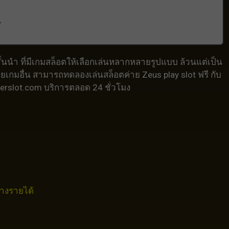
y
้นนำ ที่มีเกมสล็อตให้เลือกเล่นหลากหลายรูปแบบ ล้วนแต่เป็น
่ายเกมอื่น สามารถทดลองเล่นสล็อตค่าย Zeus play slot ฟรี กับ
erslot.com
บริการตลอด 24 ชั่วโมง
้างรายได้