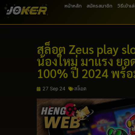
หน้าหลัก
สมัครสมาชิก
วิธีเข้าเล
สล็อต Zeus play sl
น้องใหม่ มาแรง ยอดน
100% ปี 2024 พร้อ
27 Sep 24
สล็อต