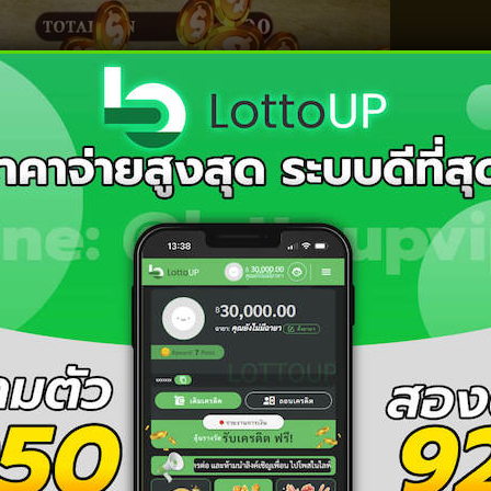
รลงทุนเกมสล็อตออนไลน์ บน
์บนเว็บไซต์
Me88
ได้มีวิธีในการวางเงินเดิมพันที่มีความแตก
ังอย่าง pg Slot ได้นำเอาเกมเข้ามาติดตั้งไว้ในคาสิโนแห่งนี้
างๆในการลง แถมยังเป็นเกมสล็อตออนไลน์ที่มีความสามารถใน
เกมสล็อตในคาสิโนของเราดีอย่างไร แล้วทำไมคนทั่วไปถึง
าดูข้อมูลต่างๆได้ดังต่อไปนี้
เกมสล็อตออนไลน์แนวหน้าชั้นนำอันดับต้นๆของเอเชีย แถมมี
กกว่า 100 เกม จึงทำให้นักลงทุนสามารถเลือกได้อย่างตามใจ
กที่สุด
ต่ำ เหมาะมากสำหรับคนที่งบน้อยในการเข้าไปใช้บริการ แต่
ณจะสามารถทำการวางเงินเดิมผ่านขั้นตอนที่ 0.1 บาทเท่านั้น