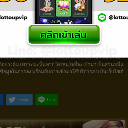
้รับเงินรางวัลสูงสุดของแต่ละเกมได้ทันที
็นการเล่นเกมสล็อตฟรีโดยไม่มีค่าใช้จ่าย แถมผู้ที่เข้าไปใช้
ๆ โดยเฉพาะวิธีการลงทุนในลักษณะพิเศษ จะทำให้คุณ
กมสล็อตประเภทต่างๆได้ทันที
ษณ์พิเศษเข้ามาลุ้นรับเงินรางวัล จึงเป็นอีกหนึ่งช่องทางใน
ที่อยู่ในลงทุนในระดับกลางที่เริ่มต้นที่ 75 บาทเท่านั้น
ีที่สุด ที่เชื่อว่าจะช่วยให้นักลงทุนหลายๆคนสามารถเข้าไป
้อย่างคุ้ม เพราะฉะนั้นหากใครสนใจที่จะเข้ามาเป็นส่วนหนึ่ง
้อมูลในการลง พร้อมกับการเข้ามาใช้บริการภายในเว็บไซต์
k
Twitter
Line