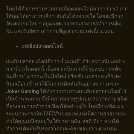
โดยได้ทำการรวบรวมเกมสล็อตออนไลน์มากกว่า 50 เกม
ให้คุณได้สามารถเลือกเล่นกันได้อย่างจุใจ โดยจะมีการ
อัพเดทเกมใหม่ ๆ อยู่ตลอดเวลาคุณสามารถทำการเดิม
พัน และรับอัตราการจ่ายที่สูงจากเกมแห่งนี้แน่นอน
เกมยิงปลาออนไลน์
เกมยิงปลาออนไลน์ถือว่าเป็นเกมที่ได้รับความนิยมอย่าง
มากที่สุดในตอนนี้ เนื่องจากเป็นเกมที่มีรูปแบบการเดิม
พันที่ง่ายไม่ว่าจะเป็นมือใหม่ หรือเซียนหลายคนก็ยังคง
นิยมเลือกเข้ามาใช้ในการเดิมพันกันอย่างมาก เพราะ
Joker Gaming
ได้ทำการรวบรวมเกมยิงปลาออนไลน์ไว้
เป็นจำนวนมาก ซึ่งมีหลากหลายรูปแบบ หลากหลายชนิด
ที่คุณสามารถทำการเลือกได้อย่างจุใจ โดยมีการพัฒนา
ระบบภาพกราฟิกให้มีสีสันของเกมแห่งที่ความสวยงามจะ
ทำให้คุณเสมือนอยู่ในใต้บาดาลกันเลยทีเดียว หากได้
ทำการเดิมพันรับรองว่าคุณจะต้องชอบอย่างแน่นอน