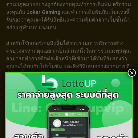
ตามกฎหมายอย่างถูกต้องหากคุณทำการเดิมพัน หรือร่วม
ลงทุนกับ
Joker Gaming
และทำการเดิมพันกับเว็บแห่งนี้
รับรองว่าคุณจะได้รับสิทธิและความคุ้มค่าจากเว็บชั้นนำ
อย่าง ยูฟ่าเบท แน่นอน
สำหรับโจ๊กเกอร์เกมมิ่งนั้นได้รวบรวมการบริการอย่าง
ครบวงจรหากคุณอยากเป็นส่วนหนึ่งในการร่วมลงทุนคุณ
สามารถทำการติดต่อเจ้าหน้าที่เข้ามาได้ทันทีรับรองว่า
คุณจะได้พบกับโปรโมชั่น และสิทธิพิเศษอย่างมากมาย ที่
×
สำคัญนั้นคุณจะได้รับความคุ้มค่าอย่างเต็มที่อีกด้วย
ถือว่าเป็นอีกหนึ่งช่องทางที่สามารถสร้างรายได้ให้กับคุณ
ได้เป็นอย่างดี