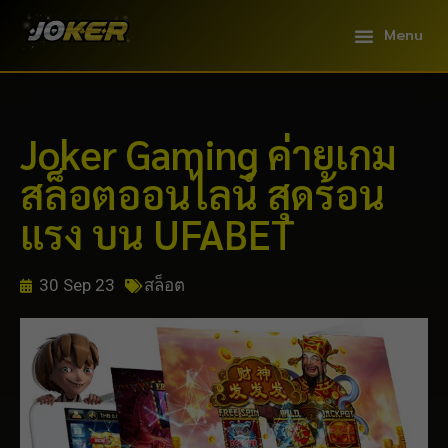
Joker Gaming ค่ายเกม
สล็อตออนไลน์ สุดร้อน
แรง บน UFABET
30 Sep 23
สล็อต