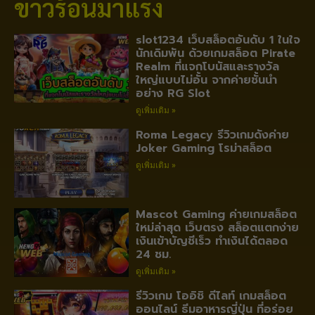
ข่าวร้อนมาแรง
slot1234 เว็บสล็อตอันดับ 1 ในใจ
นักเดิมพัน ด้วยเกมสล็อต Pirate
Realm ที่แจกโบนัสและรางวัล
ใหญ่แบบไม่อั้น จากค่ายชั้นนำ
อย่าง RG Slot
ดูเพิ่มเติม »
Roma Legacy รีวิวเกมดังค่าย
Joker Gaming โรม่าสล็อต
ดูเพิ่มเติม »
Mascot Gaming ค่ายเกมสล็อต
ใหม่ล่าสุด เว็บตรง สล็อตแตกง่าย
เงินเข้าบัญชีเร็ว ทำเงินได้ตลอด
24 ชม.
ดูเพิ่มเติม »
รีวิวเกม โออิชิ ดีไลท์ เกมสล็อต
ออนไลน์ ธีมอาหารญี่ปุ่น ที่อร่อย