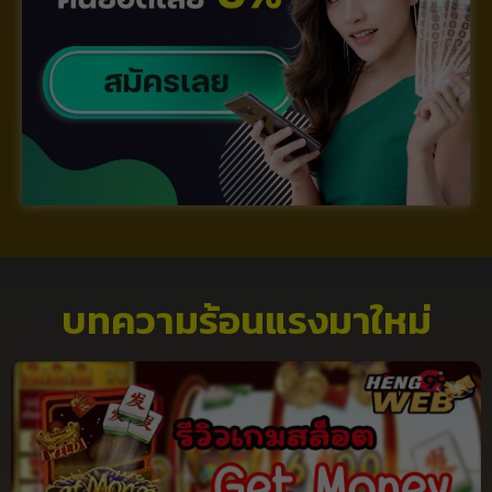
บทความร้อนแรงมาใหม่