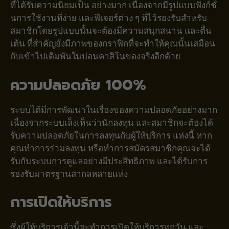
ที่ได้รับความนิยมเป็น อย่างมาก เนื่องจากมีรูปแบบฟังก์ชั่
นการใช้งานที่ง่าย และฟีเจอร์ต่าง ๆ ที่ไว้รองรับสำหรับ
สมาชิกโดยรูปแบบนั้นจะต้องมีความสนุกสนาน และตื่น
เต้น ที่สำคัญยังมีภาพของกราฟิกที่จะทำให้คุณนั้นเสมือน
กับเข้าไปเดิมพันในบ่อนคาสิโนของจริงอีกด้วย
ความปลอดภัย 100%
ระบบได้มีการพัฒนาในเรื่องของความปลอดภัยอย่างมาก
เนื่องจากระบบเล็งเห็นว่านักลงทุน และสมาชิกจะต้องได้
รับความปลอดภัยในการลงทุนกับผู้ให้บริการ แห่งนี้ หาก
คุณทำการร่วมลงทุน หรือทำการสมัครสมาชิกคุณจะได้
รับกับระบบการดูแลอย่างมีประสิทธิภาพ และได้รับการ
รองรับมาตรฐานสากลหลายแห่ง
การเปิดให้บริการ
ซึ่งผู้ให้บริการเจ้านี้จะทำการเปิดให้บริการทุกวัน และ