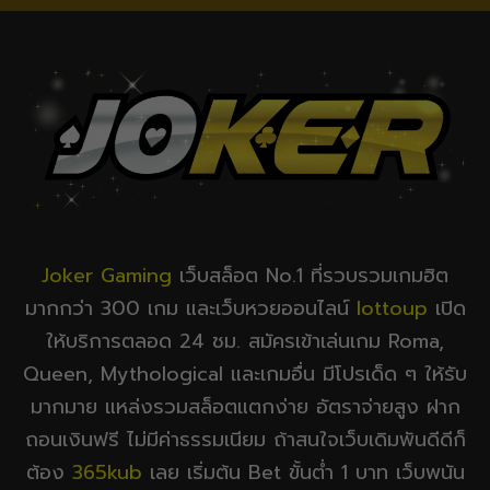
Joker Gaming
เว็บสล็อต No.1 ที่รวบรวมเกมฮิต
มากกว่า 300 เกม และเว็บหวยออนไลน์
lottoup
เปิด
ให้บริการตลอด 24 ชม. สมัครเข้าเล่นเกม Roma,
Queen, Mythological และเกมอื่น มีโปรเด็ด ๆ ให้รับ
มากมาย แหล่งรวมสล็อตแตกง่าย อัตราจ่ายสูง ฝาก
ถอนเงินฟรี ไม่มีค่าธรรมเนียม ถ้าสนใจเว็บเดิมพันดีดีก็
ต้อง
365kub
เลย เริ่มต้น Bet ขั้นต่ำ 1 บาท เว็บพนัน