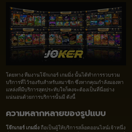
โดยทาง ทีมงานโจ๊กเกอร์ เกมมิ่ง นั้นได้ทำการรวบรวม
บริการที่ไว้รองรับสำหรับสมาชิก ซึ่งหากคุณกำลังมองหา
แหล่งที่มีบริการสุดประทับใจก็คงจะต้องเป็นที่นี่อย่าง
แน่นอนด้วยการบริการนั้นมี ดังนี้
ความหลากหลายของรูปแบบ
โจ๊กเกอร์ เกมมิ่ง
ถือเป็นผู้ให้บริการสล็อตออนไลน์เจ้าหนึ่ง