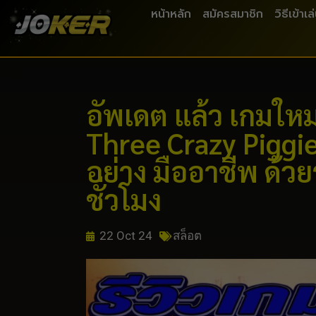
หน้าหลัก
สมัครสมาชิก
วิธีเข้าเล
อัพเดต แล้ว เกมให
Three Crazy Piggies
อย่าง มืออาชีพ ด้
ชั่วโมง
22 Oct 24
สล็อต