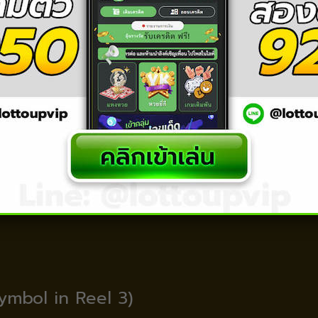
e Crazy Piggies
กษณ์จากนิทานที่สวยงามและคุ้นตา นำเสนอสัญลักษณ์ ลูกหมู
ูกหมูสร้างบ้านด้วยฟาง, สัญลักษณ์ หมาป่า, สัญลักษณ์ กรียงฉาบ
ษณ์ ฟาง และสัญลักษณ์อื่น ๆ ที่เกี่ยวข้องกับนิทานลูกหมู 3 ตัว
Symbol in Reel 3)