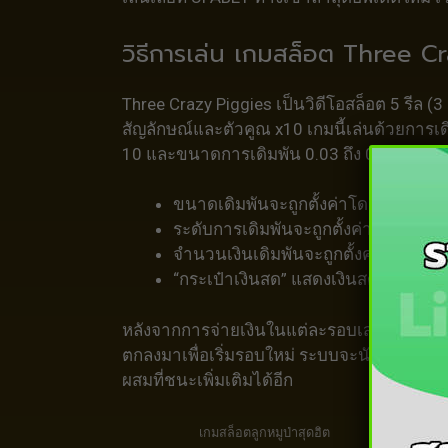
วิธีการเล่น เกมสล็อต Three C
Three Crazy Piggies เป็นวิดีโอสล็อต 5 รีล (3
สัญลักษณ์และตัวคูณ x10
เกม
นี้เล่นด้วยการเด
10 และขนาดการเดิมพัน 0.03 ถึง 0.90
ขนาดเดิมพันจะถูกตั้งค่าโดยใช้ตัวเลื
ระดับการเดิมพันจะถูกตั้งค่าโดยใช้ตัว
จำนวนเงินเดิมพันจะถูกตั้งค่าโดยใช้ตั
“กระเป๋าเงินสด” แสดงเงินสดที่สามารถ
หลังจากการจ่ายเงินในแต่ละรอบเสร็จสิ้นแล้ว
ตกลงมาเพื่อเริ่มรอบใหม่ ระบบจะนับชุดค่าผส
ผสมที่ชนะเพิ่มเติมได้อีก
เกมสล็อตลูกหมูป่าสุดฮิต