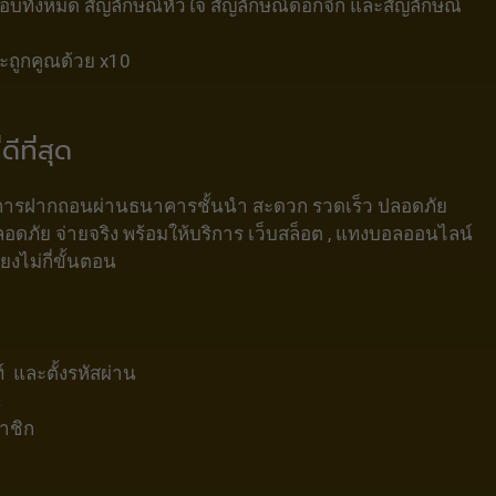
บทั้งหมด สัญลักษณ์หัวใจ สัญลักษณ์ดอกจิก และสัญลักษณ์
ะถูกคูณด้วย x10
ีที่สุด
การฝากถอนผ่านธนาคารชั้นนำ สะดวก รวดเร็ว ปลอดภัย
ปลอดภัย จ่ายจริง พร้อมให้บริการ
เว็บสล็อต
, แทงบอลออนไลน์
ยงไม่กี่ขั้นตอน
์ และตั้งรหัสผ่าน
น
าชิก