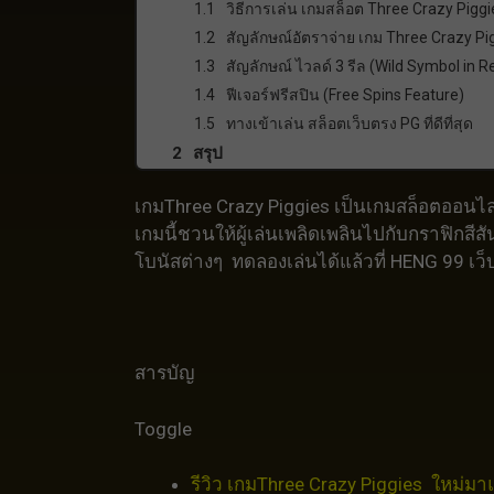
วิธีการเล่น เกมสล็อต Three Crazy Piggi
สัญลักษณ์อัตราจ่าย เกม Three Crazy Pi
สัญลักษณ์ ไวลด์ 3 รีล (Wild Symbol in Re
ฟีเจอร์ฟรีสปิน (Free Spins Feature)
ทางเข้าเล่น สล็อตเว็บตรง PG ที่ดีที่สุด
สรุป
เกมThree Crazy Piggies เป็นเกม
สล็อต
ออนไล
เกมนี้ชวนให้ผู้เล่นเพลิดเพลินไปกับกราฟิกสี
โบนัสต่างๆ ทดลองเล่นได้แล้วที่ HENG 99 เว็
สารบัญ
Toggle
รีวิว เกมThree Crazy Piggies ใหม่มา