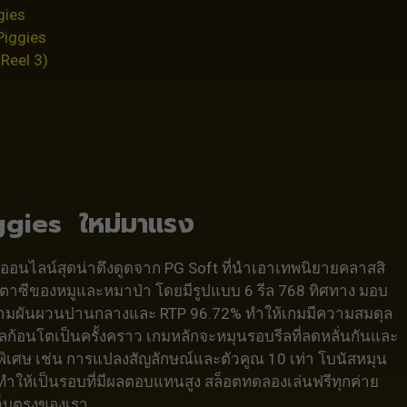
gies
Piggies
 Reel 3)
iggies ใหม่มาแรง
ออนไลน์สุดน่าดึงดูดจาก PG Soft ที่นำเอาเทพนิยายคลาสสิ
นตาซีของหมูและหมาป่า โดยมีรูปแบบ 6 รีล 768 ทิศทาง มอบ
ความผันผวนปานกลางและ RTP 96.72% ทำให้เกมมีความสมดุล
ลก้อนโตเป็นครั้งคราว เกมหลักจะหมุนรอบรีลที่ลดหลั่นกันและ
ติพิเศษ เช่น การแปลงสัญลักษณ์และตัวคูณ 10 เท่า โบนัสหมุน
 ทำให้เป็นรอบที่มีผลตอบแทนสูง สล็อตทดลองเล่นฟรีทุกค่าย
ว็บตรงของเรา