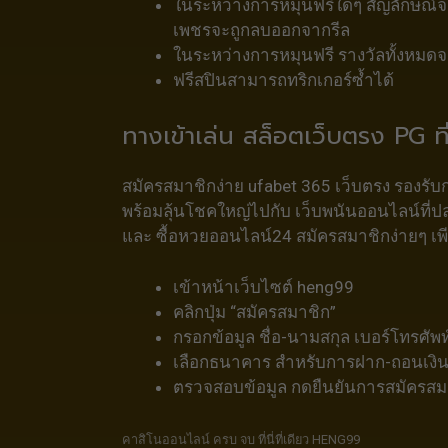
ในระหว่างการหมุนฟรีใดๆ สัญลักษณ์จอ
เพชรจะถูกลบออกจากรีล
ในระหว่างการหมุนฟรี รางวัลทั้งหมดจ
ฟรีสปินสามารถทริกเกอร์ซ้ำได้
ทางเข้าเล่น สล็อตเว็บตรง PG ที่ด
สมัครสมาชิกง่าย
ufabet 365 เว็บตรง
รองรับ
พร้อมลุ้นโชคใหญ่ไปกับ
เว็บพนันออนไลน์
ที่
และ
ซื้อหวยออนไลน์24
สมัครสมาชิกง่ายๆ เพี
เข้าหน้าเว็บไซต์
heng99
คลิกปุ่ม “สมัครสมาชิก”
กรอกข้อมูล ชื่อ-นามสกุล เบอร์โทรศัพท
เลือกธนาคาร สำหรับการฝาก-ถอนเงิ
ตรวจสอบข้อมูล กดยืนยันการสมัครสม
คาสิโนออนไลน์ ครบ จบ ที่นี่ที่เดียว HENG99