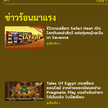
ข่าวร้อนมาแรง
รีวิวเกมสล็อต Safari Heat เปิด
โลกกับเหล่าสัตว์ แห่งทุ่งหญ้าสะวัน
นา Savanna
ดูเพิ่มเติม »
Tales Of Egypt เกมสล็อต
ออนไลน์ จากค่ายยอดนิยมอย่าง
Pragmatic Play เกมทำเงินง่ายๆ
ได้เงินจริง โบนัสเพียบ
ดูเพิ่มเติม »