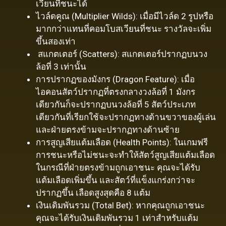
เวียนที่ชนะได้
ไวล์ดคูณ (Multiplier Wilds): เมื่อมีไวล์ด 2 รูปหรือ
มากกว่าแทนที่คอมโบสเวียนที่ชนะ รางวัลจะเพิ่ม
ขึ้นสองเท่า
สแกตเตอร์ (
Scatters
): สแกตเตอร์ปรากฏบนวง
ล้อที่ 3 เท่านั้น
การปรากฏของมังกร (Dragon Feature): เมื่อ
ไอคอนสัตว์ปรากฏที่ตรงกลางวงล้อที่ 1 มังกร
เดียวกันก็จะปรากฏบนวงล้อที่ 5 สัตว์ประเภท
เดียวกันที่เรียกใช้จะปรากฏทางด้านขวาของผู้เล่น
และฝ่ายตรงข้ามจะปรากฏทางด้านซ้าย
การสูญเสียแต้มเลือด (Health Points): ในเกมฟรี
การชนะหรือไม่ชนะจะทำให้สัตว์สูญเสียแต้มเลือด
ในกรณีที่ฝ่ายตรงข้ามถูกเอาชนะ คุณจะได้รับ
แต้มเลือดเพิ่มขึ้น และสัตว์ที่แข็งแกร่งกว่าจะ
ปรากฏขึ้น เลือดสูงสุดคือ 8 แต้ม
เงินเดิมพันรวม (Total Bet): หากคุณถูกเอาชนะ
คุณจะได้รับเงินเดิมพันรวม 1 เท่าสำหรับแต้ม