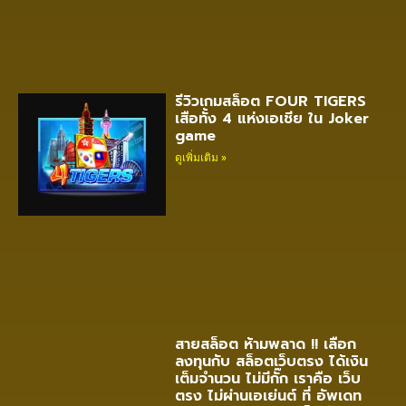
รีวิวเกมสล็อต FOUR TIGERS
เสือทั้ง 4 แห่งเอเชีย ใน Joker
game
ดูเพิ่มเติม »
สายสล็อต ห้ามพลาด !! เลือก
ลงทุนกับ สล็อตเว็บตรง ได้เงิน
เต็มจำนวน ไม่มีกั๊ก เราคือ เว็บ
ตรง ไม่ผ่านเอเย่นต์ ที่ อัพเดท