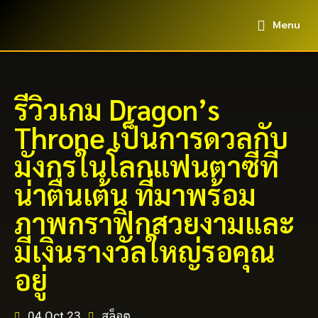
รีวิวเกม Dragon’s
Throne เป็นการดวลกับ
มังกรในโลกแฟนตาซีที่
น่าตื่นเต้น ที่มาพร้อม
ภาพกราฟิกสวยงามและ
มีเงินรางวัลใหญ่รอคุณ
อยู่
04 Oct 23
สล็อต