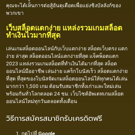
คุณจะได้เห็นการต่อสู้อันดุเดือดเพื่อแย่งชิงบัลลังก์ของ
พวกเขา
เว็บสล็อตแตกง่าย แหล่งรวมเกมสล็อต
ทำเงินไวมากที่สุด
เล่นเกมสล็อตออนไลน์
กับเว็บแตกง่าย สล็อตเว็บตรง แตก
ง่าย ล่าสุด
สล็อตออนไลน์
แตกง่ายที่สุด แจ็คพ็อตแตก
2023 แหล่งรวมเกมสล็อตที่ทำเงินได้มากที่สุด สล็อต
ออนไลน์มืออาชีพ เล่นง่าย แคร็กโบนัสเร็ว สล็อตแตกง่าย
ที่สุด ที่สุดของ
โบนัส
จัดเกมสล็อตออนไลน์ให้ทุกคนได้เล่น
มากกว่า 1,500 เกม ต้อนรับสมาชิกทั้งเก่าและใหม่เล่น
พร้อมกันทั่วโลกตลอด 24 ชม. เว็บไซต์อัพเดทเกมสล็อต
ออนไลน์ใหม่ทุกวันตลอดทั้งเดือน
วิธีการสมัครสมาชิกรับเครดิตฟรี
กดไปที่
Google