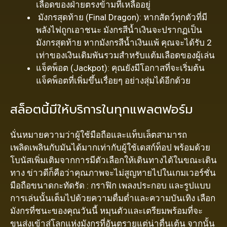
เลือดของฝ่ายตรงข้ามที่เหลืออยู่
มังกรสุดท้าย (Final Dragon): หากสัตว์ทุกตัวที่มี
พลังไฟถูกเอาชนะ มังกรสีน้ำเงินจะปรากฏเป็น
มังกรสุดท้าย หากมังกรสีน้ำเงินแพ้ คุณจะได้รับ 2
เท่าของเงินเดิมพันรวมสำหรับแต้มเลือดของผู้เล่น
แจ็คพ็อต
(Jackpot): คุณยังมีโอกาสที่จะเริ่มต้น
แจ็คพ็อตที่เพิ่มขึ้นเรื่อยๆ อย่างสุ่มได้อีกด้วย
สล็อตนี้มีให้บริการในทุกแพลตฟอร์ม
นั่นหมายความว่าผู้ใช้มือถือและแท็บเล็ตสามารถ
เพลิดเพลินกับมันได้มากเท่ากับผู้ใช้เดสก์ท็อป พร้อมด้วย
โบนัสเพิ่มเติมจากการมีตัวเลือกให้เดินทางได้ในขณะเดิน
ทาง ข่าวดีก็คือว่าคุณภาพจะไม่สูญหายไปในเกมเวอร์ชั่น
มือถือขนาดกะทัดรัด : กราฟิก เพลงประกอบ และรูปแบบ
การเล่นนั้นเต็มไปด้วยความดื่มด่ำและความบันเทิง เลือก
มังกรที่ชนะของคุณวันนี้ หมุนตัวและเตรียมพร้อมที่จะ
ขนส่งเข้าสู่โลกแห่งมังกรที่อันตรายแต่น่าตื่นเต้น จากนั้น