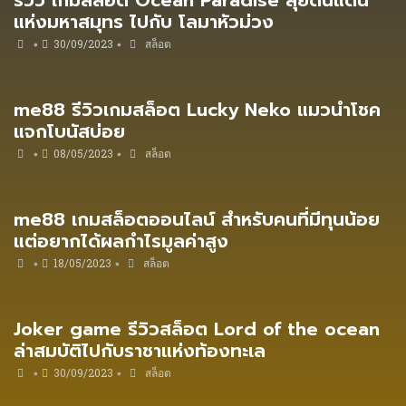
รีวิว เกมสล็อต Ocean Paradise ลุยดินแดน
แห่งมหาสมุทร ไปกับ โลมาหัวม่วง
30/09/2023
สล็อต
•
•
me88 รีวิวเกมสล็อต Lucky Neko แมวนำโชค
แจกโบนัสบ่อย
08/05/2023
สล็อต
•
•
me88 เกมสล็อตออนไลน์ สำหรับคนที่มีทุนน้อย
แต่อยากได้ผลกำไรมูลค่าสูง
18/05/2023
สล็อต
•
•
Joker game รีวิวสล็อต Lord of the ocean
ล่าสมบัติไปกับราชาแห่งท้องทะเล
30/09/2023
สล็อต
•
•