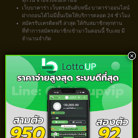
เว็บบาคาร่า เว็บตรงอันดับหนึ่ง บาคาร่าออนไลน์
ฝากถอนได้ไม่มีอั้นเปิดให้บริการตลอด 24 ชั่วโมง
สมัครรับเครดิตฟรี ล่าสุด ให้กับสมาชิกทุกท่าน
ที่ทำการสมัครสมาชิกเข้ามาในตอนนี้ รีบเลย มี
จำนวนจำกัด
×