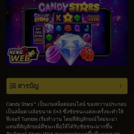
สารบัญ
Candy Stars™ เป็น
เกมสล็อตออนไลน์
ของหวานประกอบ
เป็นสล็อตวงล้อขนาด 5×3 ซึ่งชัยชนะแต่ละครั้งจะทำให้
ฟีเจอร์ Tumble เริ่มทำงาน โดยที่สัญลักษณ์ใหม่จะมา
แทนที่สัญลักษณ์ที่ชนะเพื่อให้ได้รับชัยชนะมากขึ้น