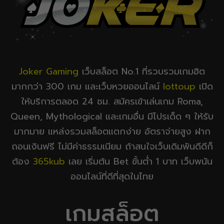
Joker Gaming
เว็บสล็อต No.1 ที่รวบรวมเกมฮิต
มากกว่า 300 เกม และเว็บหวยออนไลน์
lottoup
เปิด
ให้บริการตลอด 24 ชม. สมัครเข้าเล่นเกม Roma,
Queen, Mythological และเกมอื่น มีโปรเด็ด ๆ ให้รับ
มากมาย แหล่งรวมสล็อตแตกง่าย อัตราจ่ายสูง ฝาก
ถอนเงินฟรี ไม่มีค่าธรรมเนียม ถ้าสนใจเว็บเดิมพันดีดีก็
ต้อง
365kub
เลย เริ่มต้น Bet ขั้นต่ำ 1 บาท เว็บพนัน
ออนไลน์ที่ดีที่สุดในไทย
เกมสล็อต