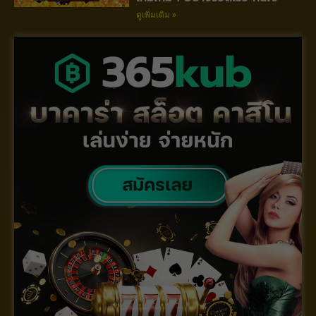
ดูเพิ่มเติม »