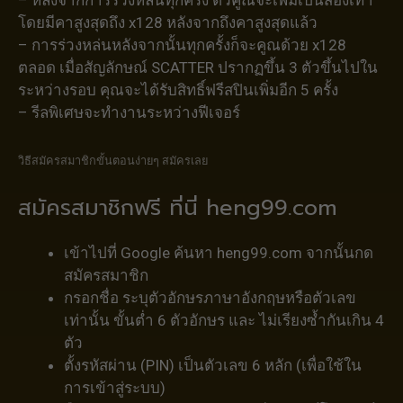
– หลังจากการรวงหล่นทุกครั้ง ตัวคูณจะเพิ่มเป็นสองเท่า
โดยมีคาสูงสุดถึง x128 หลังจากถึงคาสูงสุดแล้ว
– การร่วงหล่นหลังจากนั้นทุกครั้งก็จะคูณด้วย x128
ตลอด เมื่อสัญลักษณ์
SCATTER
ปรากฏขึ้น 3 ตัวขึ้นไปใน
ระหว่างรอบ คุณจะได้รับสิทธิ์ฟรีสปินเพิ่มอีก 5 ครั้ง
– รีลพิเศษจะทํางานระหว่างฟีเจอร์
วิธีสมัครสมาชิกขั้นตอนง่ายๆ สมัครเลย
สมัครสมาชิกฟรี ที่นี่ heng99.com
เข้าไปที่ Google ค้นหา
heng99
.com จากนั้นกด
สมัครสมาชิก
กรอกชื่อ ระบุตัวอักษรภาษาอังกฤษหรือตัวเลข
เท่านั้น ขั้นต่ำ 6 ตัวอักษร และ ไม่เรียงซ้ำกันเกิน 4
ตัว
ตั้งรหัสผ่าน (PIN) เป็นตัวเลข 6 หลัก (เพื่อใช้ใน
การเข้าสู่ระบบ)