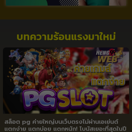
บทความร้อนแรงมาใหม่
สล็อต pg ค่ายใหญ่บนเว็บตรงไม่ผ่านเอเย่นต์
แตกง่าย แตกบ่อย แตกหนัก! โบนัสเยอะที่สุดในปี