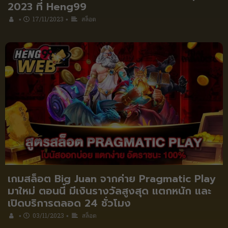
2023 ที่ Heng99
17/11/2023
สล็อต
•
•
เกมสล็อต Big Juan จากค่าย Pragmatic Play
มาใหม่ ตอนนี้ มีเงินรางวัลสูงสุด แตกหนัก และ
เปิดบริการตลอด 24 ชั่วโมง
03/11/2023
สล็อต
•
•