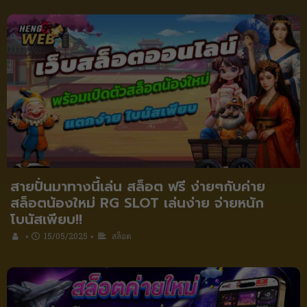
สายปั่นมาทางนี้เล่น สล็อต ฟรี ง่ายๆกับค่าย
สล็อตน้องใหม่ RG SLOT เล่นง่าย จ่ายหนัก
โบนัสเพียบ!!
15/05/2025
สล็อต
•
•